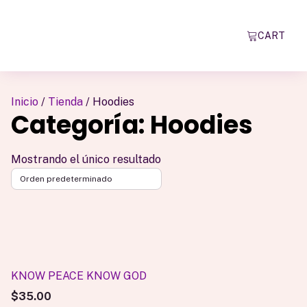
CART
Inicio
/
Tienda
/ Hoodies
Categoría:
Hoodies
Mostrando el único resultado
Este
producto
tiene
múltiples
KNOW PEACE KNOW GOD
variantes.
$
35.00