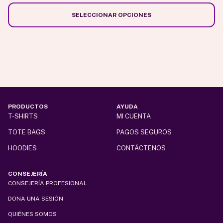
Las
opciones
SELECCIONAR OPCIONES
se
pueden
elegir
en
la
página
de
PRODUCTOS
AYUDA
producto
T-SHIRTS
MI CUENTA
TOTE BAGS
PAGOS SEGUROS
HOODIES
CONTÁCTENOS
CONSEJERÍA
CONSEJERÍA PROFESIONAL
DONA UNA SESIÓN
QUIÉNES SOMOS