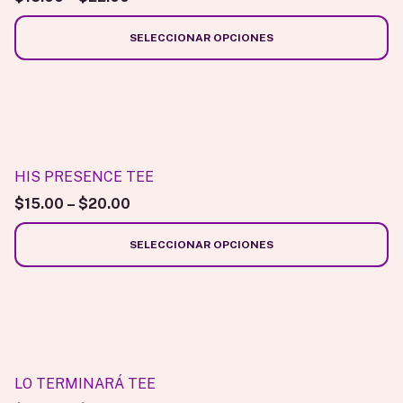
producto
Las
opciones
SELECCIONAR OPCIONES
se
pueden
elegir
Este
en
producto
la
tiene
página
múltiples
HIS PRESENCE TEE
de
variantes.
$
15.00
–
$
20.00
producto
Las
opciones
SELECCIONAR OPCIONES
se
pueden
elegir
Este
en
producto
la
tiene
página
múltiples
LO TERMINARÁ TEE
de