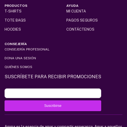
de
PRODUCTOS
AYUDA
producto
T-SHIRTS
MI CUENTA
TOTE BAGS
PAGOS SEGUROS
HOODIES
CONTÁCTENOS
CONSEJERÍA
CONSEJERÍA PROFESIONAL
DONA UNA SESIÓN
QUIÉNES SOMOS
SUSCRÍBETE PARA RECIBIR PROMOCIONES
Correo electrónico
Amma es la esencia de amar y compartir esperanza. Amar a aquellos