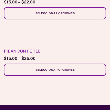
variantes.
$
15.00
–
$
22.00
producto
Las
opciones
SELECCIONAR OPCIONES
se
pueden
elegir
Este
en
producto
la
tiene
página
múltiples
PIDAN CON FE TEE
de
variantes.
$
15.00
–
$
25.00
producto
Las
opciones
SELECCIONAR OPCIONES
se
pueden
elegir
en
la
página