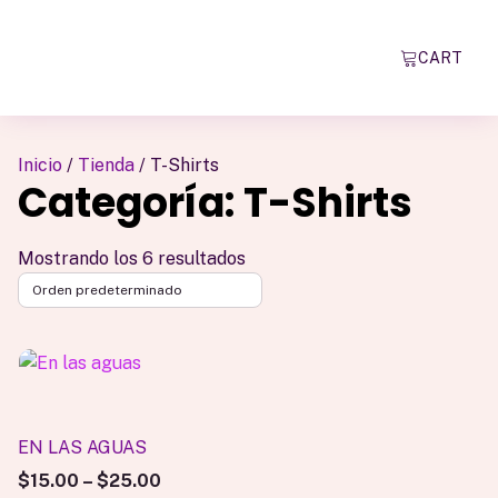
CART
Inicio
/
Tienda
/ T-Shirts
Categoría:
T-Shirts
Mostrando los 6 resultados
Este
producto
tiene
múltiples
EN LAS AGUAS
variantes.
$
15.00
–
$
25.00