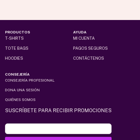
de
de
producto
producto
PRODUCTOS
AYUDA
T-SHIRTS
MI CUENTA
TOTE BAGS
PAGOS SEGUROS
HOODIES
CONTÁCTENOS
CONSEJERÍA
CONSEJERÍA PROFESIONAL
DONA UNA SESIÓN
QUIÉNES SOMOS
SUSCRÍBETE PARA RECIBIR PROMOCIONES
Correo electrónico