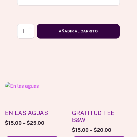
PIDAN
AÑADIR AL CARRITO
CON
FE
TEE
cantidad
Este
Este
producto
producto
tiene
tiene
múltiples
múltiples
EN LAS AGUAS
GRATITUD TEE
variantes.
variantes.
B&W
$
15.00
–
$
25.00
Las
Las
$
15.00
–
$
20.00
opciones
opciones