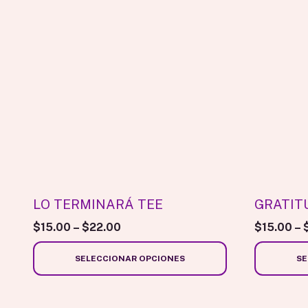
Este
Este
producto
producto
tiene
tiene
múltiples
múltiples
LO TERMINARÁ TEE
GRATIT
variantes.
variantes.
$
15.00
–
$
22.00
$
15.00
–
Las
Las
opciones
opciones
SELECCIONAR OPCIONES
SE
se
se
pueden
pueden
elegir
elegir