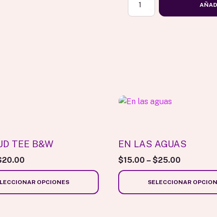
HE’LL
AÑAD
PROVIDE
TEE
cantidad
Este
producto
tiene
múltiples
UD TEE B&W
EN LAS AGUAS
variantes.
$
20.00
$
15.00
–
$
25.00
Las
opciones
LECCIONAR OPCIONES
SELECCIONAR OPCIO
se
pueden
elegir