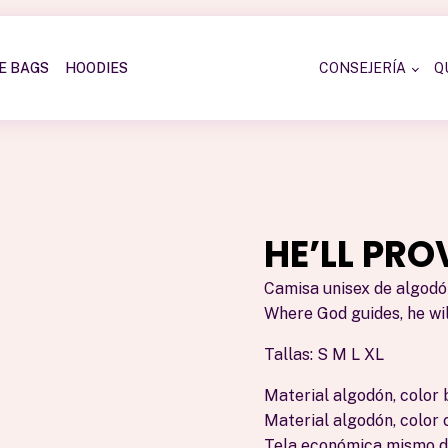
E BAGS
HOODIES
CONSEJERÍA
Q
HE’LL PRO
Camisa unisex de algodó
Where God guides, he wil
Tallas: S M L XL
Material algodón, color 
Material algodón, color 
Tela económica mismo di