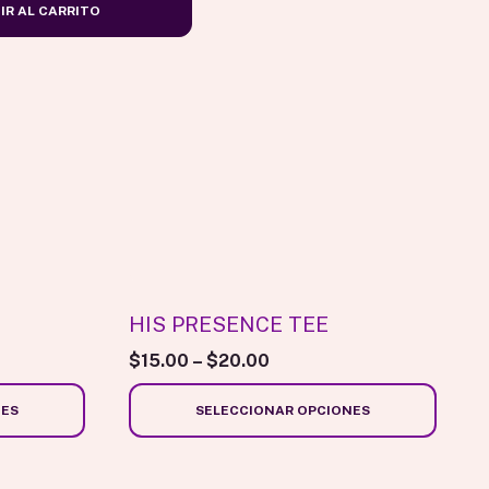
IR AL CARRITO
Este
producto
tiene
múltiples
HIS PRESENCE TEE
variantes.
$
15.00
–
$
20.00
Las
opciones
NES
SELECCIONAR OPCIONES
se
pueden
elegir