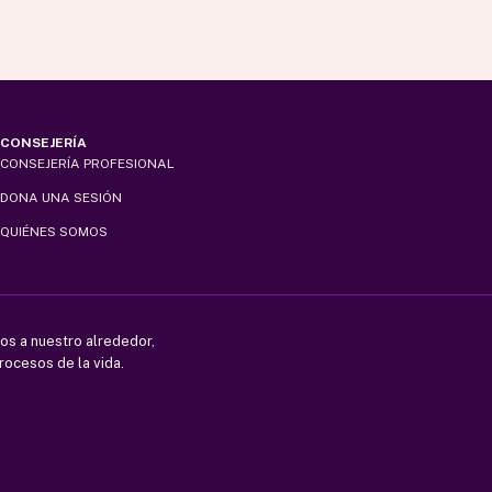
en
la
página
de
producto
CONSEJERÍA
CONSEJERÍA PROFESIONAL
DONA UNA SESIÓN
QUIÉNES SOMOS
os a nuestro alrededor,
rocesos de la vida.