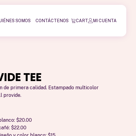
UIÉNES SOMOS
CONTÁCTENOS
CART
MI CUENTA
VIDE TEE
n de primera calidad. Estampado multicolor
l provide.
blanco: $20.00
café: $22.00
seño y color blanco: $15