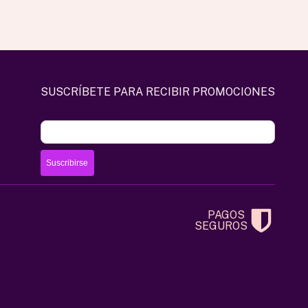
en
la
página
de
producto
SUSCRÍBETE PARA RECIBIR PROMOCIONES
Correo electrónico
PAGOS
SEGUROS