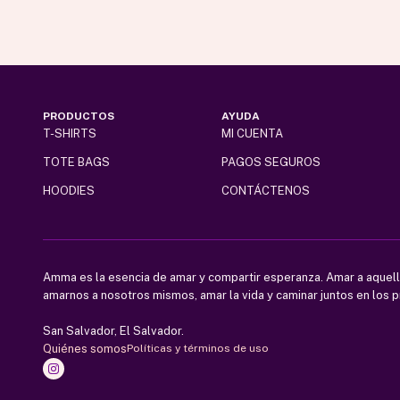
en
en
la
la
página
página
de
de
producto
producto
PRODUCTOS
AYUDA
T-SHIRTS
MI CUENTA
TOTE BAGS
PAGOS SEGUROS
HOODIES
CONTÁCTENOS
Amma es la esencia de amar y compartir esperanza. Amar a aquell
amarnos a nosotros mismos, amar la vida y caminar juntos en los p
San Salvador, El Salvador.
Quiénes somos
Políticas y términos de uso